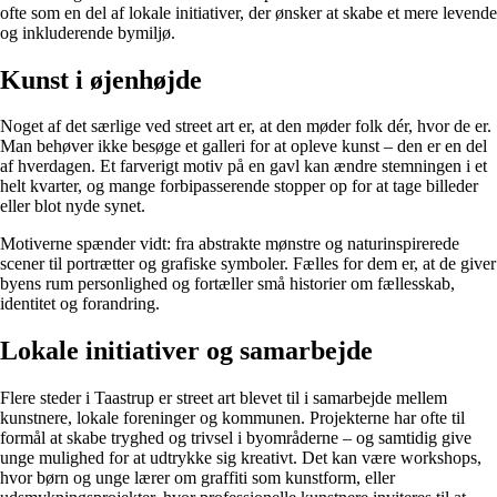
ofte som en del af lokale initiativer, der ønsker at skabe et mere levende
og inkluderende bymiljø.
Kunst i øjenhøjde
Noget af det særlige ved street art er, at den møder folk dér, hvor de er.
Man behøver ikke besøge et galleri for at opleve kunst – den er en del
af hverdagen. Et farverigt motiv på en gavl kan ændre stemningen i et
helt kvarter, og mange forbipasserende stopper op for at tage billeder
eller blot nyde synet.
Motiverne spænder vidt: fra abstrakte mønstre og naturinspirerede
scener til portrætter og grafiske symboler. Fælles for dem er, at de giver
byens rum personlighed og fortæller små historier om fællesskab,
identitet og forandring.
Lokale initiativer og samarbejde
Flere steder i Taastrup er street art blevet til i samarbejde mellem
kunstnere, lokale foreninger og kommunen. Projekterne har ofte til
formål at skabe tryghed og trivsel i byområderne – og samtidig give
unge mulighed for at udtrykke sig kreativt. Det kan være workshops,
hvor børn og unge lærer om graffiti som kunstform, eller