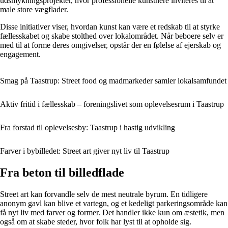
udsmykningsprojekter, hvor professionelle kunstnere inviteres til at
male store vægflader.
Disse initiativer viser, hvordan kunst kan være et redskab til at styrke
fællesskabet og skabe stolthed over lokalområdet. Når beboere selv er
med til at forme deres omgivelser, opstår der en følelse af ejerskab og
engagement.
Smag på Taastrup: Street food og madmarkeder samler lokalsamfundet
Aktiv fritid i fællesskab – foreningslivet som oplevelsesrum i Taastrup
Fra forstad til oplevelsesby: Taastrup i hastig udvikling
Farver i bybilledet: Street art giver nyt liv til Taastrup
Fra beton til billedflade
Street art kan forvandle selv de mest neutrale byrum. En tidligere
anonym gavl kan blive et vartegn, og et kedeligt parkeringsområde kan
få nyt liv med farver og former. Det handler ikke kun om æstetik, men
også om at skabe steder, hvor folk har lyst til at opholde sig.