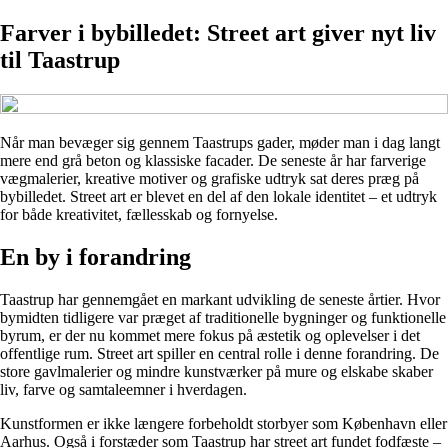
Farver i bybilledet: Street art giver nyt liv
til Taastrup
Når man bevæger sig gennem Taastrups gader, møder man i dag langt
mere end grå beton og klassiske facader. De seneste år har farverige
vægmalerier, kreative motiver og grafiske udtryk sat deres præg på
bybilledet. Street art er blevet en del af den lokale identitet – et udtryk
for både kreativitet, fællesskab og fornyelse.
En by i forandring
Taastrup har gennemgået en markant udvikling de seneste årtier. Hvor
bymidten tidligere var præget af traditionelle bygninger og funktionelle
byrum, er der nu kommet mere fokus på æstetik og oplevelser i det
offentlige rum. Street art spiller en central rolle i denne forandring. De
store gavlmalerier og mindre kunstværker på mure og elskabe skaber
liv, farve og samtaleemner i hverdagen.
Kunstformen er ikke længere forbeholdt storbyer som København eller
Aarhus. Også i forstæder som Taastrup har street art fundet fodfæste –