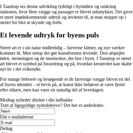
I Taastrup ses denne udvikling tydeligt i bymidten og omkring
stationen, hvor flere vægge og passager er blevet udsmykket. Det giver
et mere imødekommende udtryk og inviterer til, at man stopper op i
stedet for blot at skynde sig forbi.
Et levende udtryk for byens puls
Street art er i sin natur midlertidig – farverne falmer, og nye værker
kommer til. Men netop det gør kunstformen levende. Den afspejler
tiden, stemningen og de mennesker, der bor i byen. I Taastrup er street
art blevet et symbol på forandring og på, hvordan kreativitet kan skabe
nyt liv i det velkendte.
For mange beboere og besøgende er de farverige vægge blevet en del
af byens identitet – et bevis på, at kunst ikke behøver at være fjernt
eller elitært, men kan være en naturlig del af hverdagen.
Modtag nyheder direkte i din indbakke
Træt af ligegyldige nyhedsbreve? Det her er anderledes.
Din e-mailadresse
Deltag