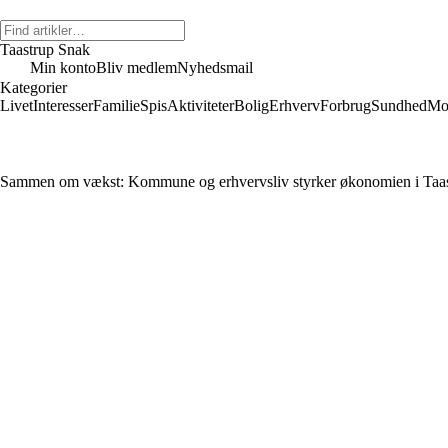
Taastrup Snak
Min konto
Bliv medlem
Nyhedsmail
Kategorier
Livet
Interesser
Familie
Spis
Aktiviteter
Bolig
Erhverv
Forbrug
Sundhed
Mo
Sammen om vækst: Kommune og erhvervsliv styrker økonomien i Taa