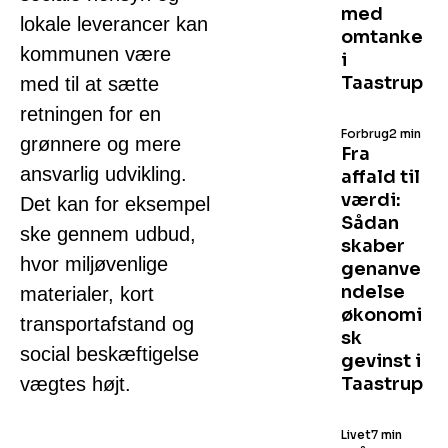
med
lokale leverancer kan
omtanke
kommunen være
i
Taastrup
med til at sætte
retningen for en
Forbrug
2 min
grønnere og mere
Fra
ansvarlig udvikling.
affald til
værdi:
Det kan for eksempel
Sådan
ske gennem udbud,
skaber
hvor miljøvenlige
genanve
ndelse
materialer, kort
økonomi
transportafstand og
sk
social beskæftigelse
gevinst i
vægtes højt.
Taastrup
Livet
7 min