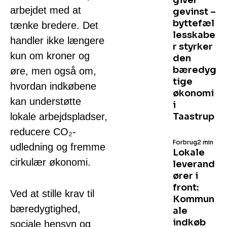
giver
arbejdet med at
gevinst –
byttefæl
tænke bredere. Det
lesskabe
handler ikke længere
r styrker
kun om kroner og
den
bæredyg
øre, men også om,
tige
hvordan indkøbene
økonomi
kan understøtte
i
lokale arbejdspladser,
Taastrup
reducere CO₂-
Forbrug
2 min
udledning og fremme
Lokale
cirkulær økonomi.
leverand
ører i
front:
Ved at stille krav til
Kommun
bæredygtighed,
ale
indkøb
sociale hensyn og