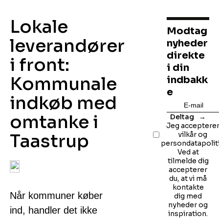
Lokale
Modtag
leverandører
nyheder
direkte
i front:
i din
Kommunale
indbakk
e
indkøb med
omtanke i
Deltag
Jeg acceptere
Taastrup
vilkår og
persondatapoliti
Ved at
tilmelde dig
accepterer
du, at vi må
kontakte
Når kommuner køber
dig med
nyheder og
ind, handler det ikke
inspiration.