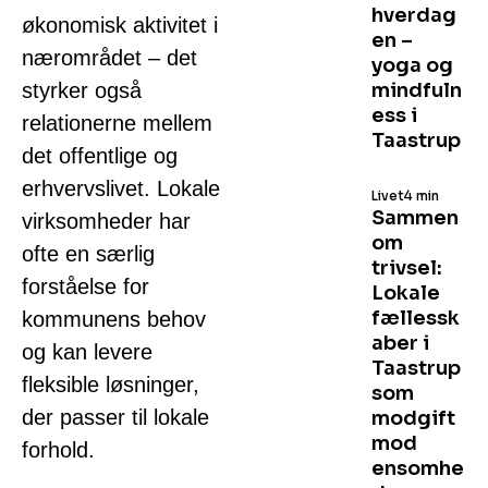
hverdag
økonomisk aktivitet i
en –
nærområdet – det
yoga og
styrker også
mindfuln
ess i
relationerne mellem
Taastrup
det offentlige og
erhvervslivet. Lokale
Livet
4 min
Sammen
virksomheder har
om
ofte en særlig
trivsel:
forståelse for
Lokale
fællessk
kommunens behov
aber i
og kan levere
Taastrup
fleksible løsninger,
som
der passer til lokale
modgift
mod
forhold.
ensomhe