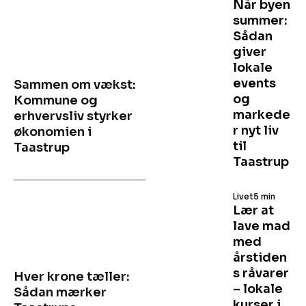
Når byen
summer:
Sådan
giver
lokale
events
Sammen om vækst:
og
Kommune og
markede
erhvervsliv styrker
r nyt liv
økonomien i
til
Taastrup
Taastrup
Livet
5 min
Lær at
lave mad
med
årstiden
s råvarer
Hver krone tæller:
– lokale
Sådan mærker
kurser i