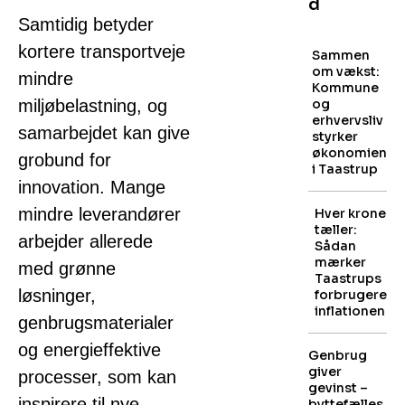
d
Samtidig betyder
kortere transportveje
Sammen
om vækst:
mindre
Kommune
miljøbelastning, og
og
erhvervsliv
samarbejdet kan give
styrker
økonomien
grobund for
i Taastrup
innovation. Mange
mindre leverandører
Hver krone
tæller:
arbejder allerede
Sådan
mærker
med grønne
Taastrups
løsninger,
forbrugere
inflationen
genbrugsmaterialer
og energieffektive
Genbrug
giver
processer, som kan
gevinst –
inspirere til nye
byttefælles