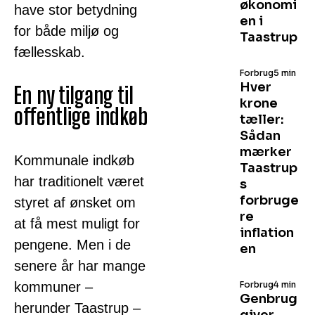
økonomi
have stor betydning
en i
for både miljø og
Taastrup
fællesskab.
Forbrug
5 min
Hver
En ny tilgang til
krone
offentlige indkøb
tæller:
Sådan
mærker
Kommunale indkøb
Taastrup
har traditionelt været
s
forbruge
styret af ønsket om
re
at få mest muligt for
inflation
pengene. Men i de
en
senere år har mange
kommuner –
Forbrug
4 min
Genbrug
herunder Taastrup –