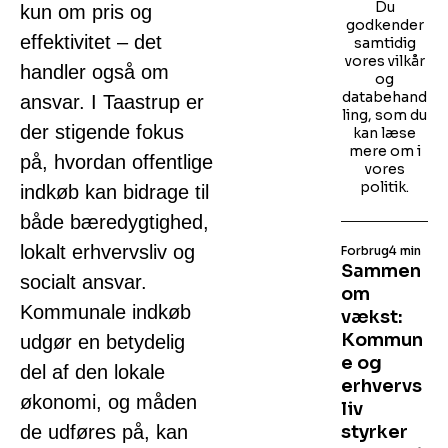
Du
kun om pris og
godkender
effektivitet – det
samtidig
vores vilkår
handler også om
og
databehand
ansvar. I Taastrup er
ling, som du
der stigende fokus
kan læse
mere om i
på, hvordan offentlige
vores
politik.
indkøb kan bidrage til
både bæredygtighed,
lokalt erhvervsliv og
Forbrug
4 min
Sammen
socialt ansvar.
om
Kommunale indkøb
vækst:
Kommun
udgør en betydelig
e og
del af den lokale
erhvervs
økonomi, og måden
liv
de udføres på, kan
styrker