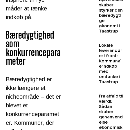
skaber
måder at tænke
styrker den
bæredygti
indkøb på.
ge
økonomi i
Taastrup
Bæredygtighed
som
Lokale
konkurrencepara
leverandør
er i front:
meter
Kommunal
e indkøb
med
omtanke i
Bæredygtighed er
Taastrup
ikke længere et
nicheområde – det er
Fra affald til
værdi:
blevet et
Sådan
skaber
konkurrenceparamet
genanvend
er. Kommuner, der
else
økonomisk