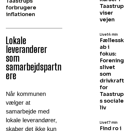
Taastrups
Taastrup
forbrugere
viser
inflationen
vejen
Livet
4 min
Lokale
Fællessk
leverandører
ab i
fokus:
som
Forening
samarbejdspartn
slivet
ere
som
drivkraft
for
Når kommunen
Taastrup
s sociale
vælger at
liv
samarbejde med
lokale leverandører,
Livet
7 min
Find ro i
skaber det ikke kun