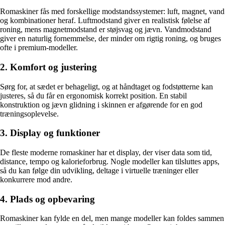
Romaskiner fås med forskellige modstandssystemer: luft, magnet, vand
og kombinationer heraf. Luftmodstand giver en realistisk følelse af
roning, mens magnetmodstand er støjsvag og jævn. Vandmodstand
giver en naturlig fornemmelse, der minder om rigtig roning, og bruges
ofte i premium-modeller.
2. Komfort og justering
Sørg for, at sædet er behageligt, og at håndtaget og fodstøtterne kan
justeres, så du får en ergonomisk korrekt position. En stabil
konstruktion og jævn glidning i skinnen er afgørende for en god
træningsoplevelse.
3. Display og funktioner
De fleste moderne romaskiner har et display, der viser data som tid,
distance, tempo og kalorieforbrug. Nogle modeller kan tilsluttes apps,
så du kan følge din udvikling, deltage i virtuelle træninger eller
konkurrere mod andre.
4. Plads og opbevaring
Romaskiner kan fylde en del, men mange modeller kan foldes sammen