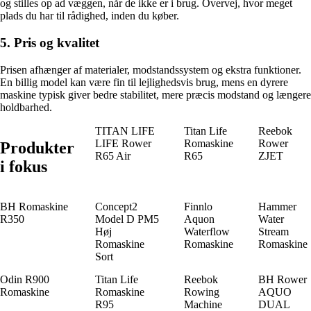
og stilles op ad væggen, når de ikke er i brug. Overvej, hvor meget
plads du har til rådighed, inden du køber.
5. Pris og kvalitet
Prisen afhænger af materialer, modstandssystem og ekstra funktioner.
En billig model kan være fin til lejlighedsvis brug, mens en dyrere
maskine typisk giver bedre stabilitet, mere præcis modstand og længere
holdbarhed.
TITAN LIFE
Titan Life
Reebok
LIFE Rower
Romaskine
Rower
Produkter
R65 Air
R65
ZJET
i fokus
BH Romaskine
Concept2
Finnlo
Hammer
R350
Model D PM5
Aquon
Water
Høj
Waterflow
Stream
Romaskine
Romaskine
Romaskine
Sort
Odin R900
Titan Life
Reebok
BH Rower
Romaskine
Romaskine
Rowing
AQUO
R95
Machine
DUAL