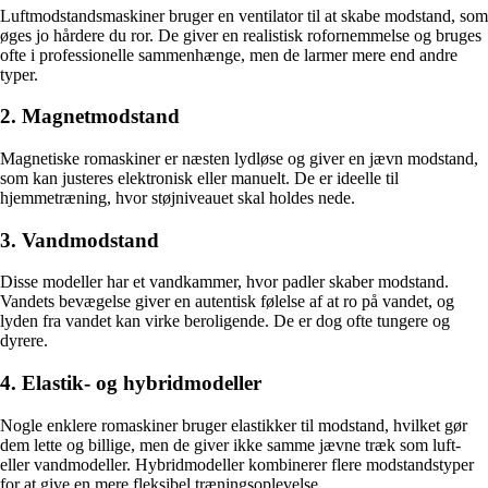
Luftmodstandsmaskiner bruger en ventilator til at skabe modstand, som
øges jo hårdere du ror. De giver en realistisk rofornemmelse og bruges
ofte i professionelle sammenhænge, men de larmer mere end andre
typer.
2. Magnetmodstand
Magnetiske romaskiner er næsten lydløse og giver en jævn modstand,
som kan justeres elektronisk eller manuelt. De er ideelle til
hjemmetræning, hvor støjniveauet skal holdes nede.
3. Vandmodstand
Disse modeller har et vandkammer, hvor padler skaber modstand.
Vandets bevægelse giver en autentisk følelse af at ro på vandet, og
lyden fra vandet kan virke beroligende. De er dog ofte tungere og
dyrere.
4. Elastik- og hybridmodeller
Nogle enklere romaskiner bruger elastikker til modstand, hvilket gør
dem lette og billige, men de giver ikke samme jævne træk som luft-
eller vandmodeller. Hybridmodeller kombinerer flere modstandstyper
for at give en mere fleksibel træningsoplevelse.