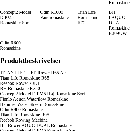
Romaskine
Concept2 Model
Odin R1000
Titan Life
BH
D PM5
Vandromaskine
Romaskine
I.AQUO
Romaskine Sort
R72
DUAL
Romaskine
R309UW
Odin R600
Romaskine
Produktbeskrivelser
TITAN LIFE LIFE Rower R65 Air
Titan Life Romaskine R65
Reebok Rower ZJET
BH Romaskine R350
Concept2 Model D PM5 Høj Romaskine Sort
Finnlo Aquon Waterflow Romaskine
Hammer Water Stream Romaskine
Odin R900 Romaskine
Titan Life Romaskine R95
Reebok Rowing Machine
BH Rower AQUO DUAL Romaskine
Concept2 Model D PM5 Romaskine Sort